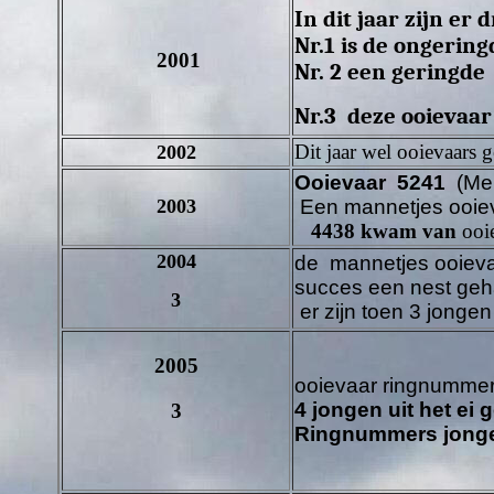
In dit jaar zijn er 
Nr.1 is de ongering
2001
Nr. 2 een geringde
Nr.3 deze ooievaa
Dit jaar wel ooievaars 
2002
Ooievaar 5241
(Mep
2003
Een
mannetjes ooie
4438 kwam van
ooi
2004
de
mannetjes
ooiev
succes een nest ge
3
er zijn toen 3 jonge
2005
ooievaar ringnumme
4 jongen uit het ei 
3
Ringnummers jong