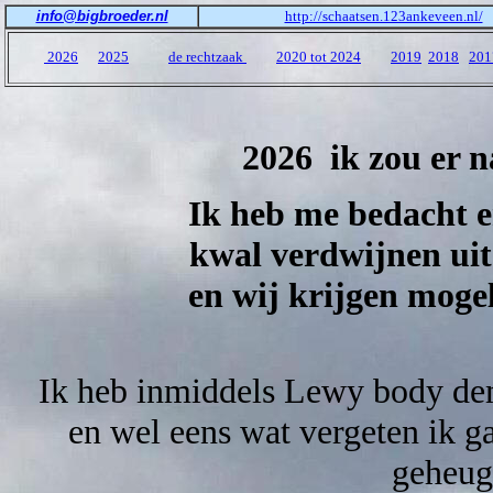
info@bigbroeder.nl
http://schaatsen.123ankeveen.nl/
2026
2025
de rechtzaak
2020 tot 2024
2019
2018
201
2026 ik zou er n
Ik heb me bedacht e
kwal verdwijnen uit
en wij krijgen mogel
Ik heb inmiddels Lewy body dem
en wel eens wat vergeten ik g
geheuge