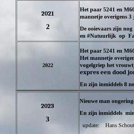
Het paar
5241
en
M6
2021
mannetje overigens 3 
2
De ooievaars zijn nog 
en #Natuurlijk op Fa
Het paar
5241
en
M6
Het mannetje overigen
vogelgriep het vrouwt
2022
expres een dood jon
E
n zijn inmiddels 8 n
Nieuwe man ongering
2023
E
n zijn inmiddels mi
3
update: Hans Schou