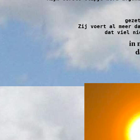
geze
 Zij voert al meer dan twintig jaar een grote groep ooievaars die dagelijks in haar tuin neerstrijken.

  dat viel 
in 
d