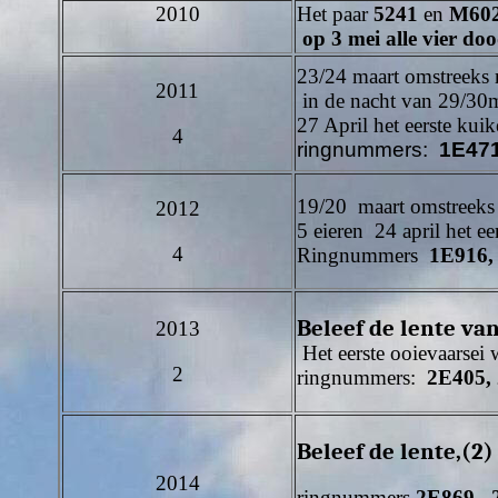
2010
Het paar
5241
en
M60
op 3 mei alle vier do
23/24 maart omstreeks
2011
in de nacht van 29/30
27 April het eerste kuik
4
ringnummers:
1E471
19/20 maart omstreeks
2012
5 eieren 24 april het 
4
Ringnummers
1E916,
Beleef de lente va
2013
Het eerste ooievaarsei 
2
ringnummers:
2E405,
Beleef de lente,(2)
2014
ringnummers
2E869, 