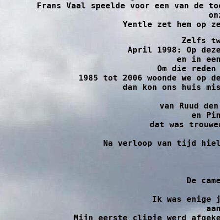
Frans Vaal speelde voor een van de to
on
Yentle zet hem op z
Zelfs t
April 1998: Op deze
 en in een boom bij de school wilden nestelen,  op een totaal ongeschikte plek. 

Om die reden
1985 tot 2006 woonde we op de
 dan kon ons huis misschien blijven staan in plaats van bouwplannen maar in 2006 moesten wij verhuizen

van Ruud den
 en Pinguïns of vetganzen ZIJ zijn een orde van niet-vliegende zeevogels, 

dat was trouwe
Na verloop van tijd hiel
 De camera was ook Beleef de lente opgevallen en zij vroegen in 2013 en 2014

Ik was enige j
 aan de gang als clipmaker moderator niet helemaal zonder problemen.

 Mijn eerste clipje werd afgek