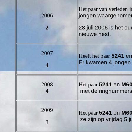
Het paar van verleden j
2006
jongen waargenomen z
2
28 juli 2006 is het 
nieuwe nest.
2007
Heeft het paar
5241
e
Er kwamen 4 jongen 
4
2008
Het paar
5241
en
M60
4
met de ringnummers
2009
Het paar
5241
en
M60
ze zijn op vrijdag 5
3