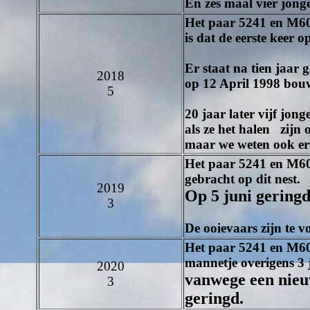
En zes maal vier jong
Het paar 5241 en M602
is dat de eerste keer op
Er staat na tien jaar
2018
op 12 April 1998 bou
5
20 jaar later vijf j
als ze het halen zijn 
maar we weten ook er 
Het paar
5241
en
M6
gebracht op dit nest.
2019
Op 5 juni gering
3
De ooievaars zijn t
Het paar
5241
en
M6
mannetje overigens 3 
2020
vanwege een nieuw
3
geringd.