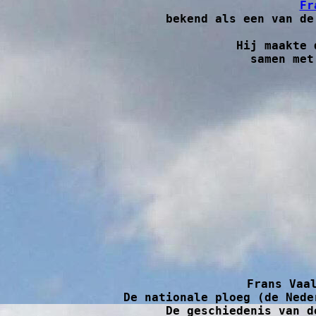
Fr
 bekend als een van de spelers in de vroege geschiedenis van de kampioenen en bekerwinnaars in Nederland.

Hij maakte 
 samen met namen als Dick Benjamins, Piet van Heeswijk, Felix de Jong, Co Klotz, 

Frans Vaa
De nationale ploeg (de Nede
De geschiedenis van d