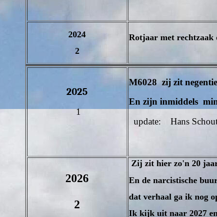
2024
Rotjaar met rechtzaak 
2
M6028
zij zit negenti
2025
E
n zijn inmiddels mi
1
update: Hans Schout
Zij zit hier zo'n 20 j
2026
En de narcistische buu
dat verhaal ga ik nog o
2
Ik kijk uit naar 2027 