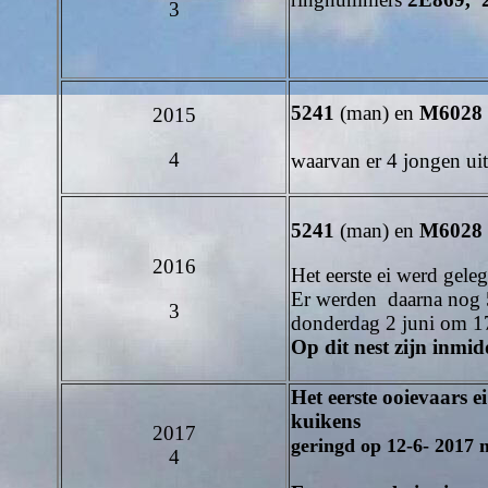
3
5241
(man) en
M6028
2015
4
waarvan er 4 jongen u
5241
(man) en
M6028 
2016
Het eerste ei werd gele
Er werden daarna nog 5 
3
donderdag 2 juni om 
Op dit nest zijn inmi
Het eerste ooievaars e
kuikens
2017
geringd op 12-6- 2017
4