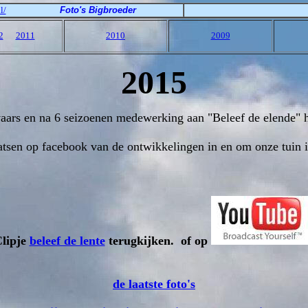
l/
Foto's Bigbroeder
2
2011
2010
2009
2015
vaars en na 6 seizoenen medewerking aan "Beleef de elende" h
 plaatsen op facebook van de ontwikkelingen in en om onze tuin
lipje
beleef de lente
terugkijken. of op
de laatste foto's