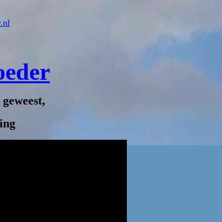
.nl
oeder
g geweest,
ing