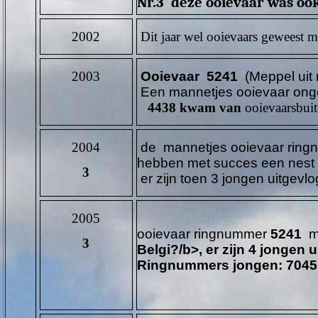
Nr.3 deze ooievaar was oo
2002
Dit jaar wel ooievaars geweest m
2003
Ooievaar 5241
(Meppel uit 
Een
mannetjes ooievaar ong
4438 kwam van
ooievaarsbui
2004
de
mannetjes
ooievaar rin
hebben met succes een nest
3
er zijn toen 3 jongen uitgevl
2005
ooievaar ringnummer
5241
me
3
Belgi?/b>, er zijn 4 jongen 
Ringnummers jongen:
7045 