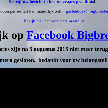
Schrijf uw bericht in het ooievaars praathuis
!!
woon per e-mail kan natuurlijk ook
gastenboek@bigbroeder
Bekijk hier het ooievaars praathuis
ijk op
Facebook Bigbr
ntjes zijn na 5 augustus 2015 niet meer teru
mera gesloten. bedankt voor uw belangstell