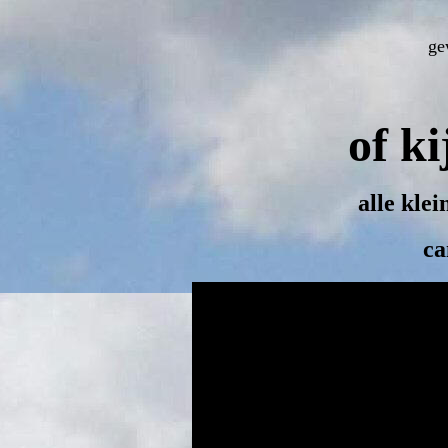
ge
of k
alle klei
ca