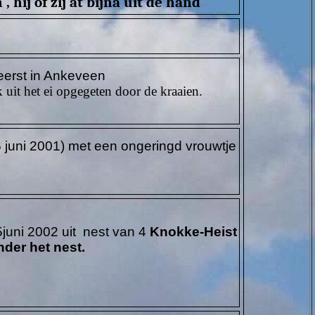
, hij of zij at bijna uit de hand
eerst in Ankeveen
 uit het ei opgegeten door de kraaien.
 juni 2001) met een ongeringd vrouwtje
) 5juni 2002 uit nest van 4
Knokke-Heist
nder het nest.