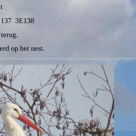
t
E 137 3E138
terug.
erd op het nest.