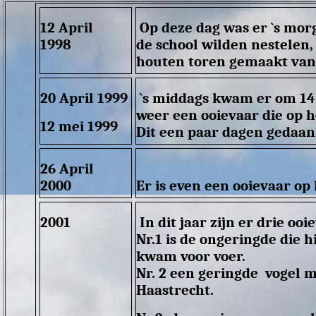
12 April
Op deze dag was er `s morg
1998
de school wilden nestelen,
houten toren gemaakt van 
20 April 1999
`s middags kwam er om 14.0
weer een ooievaar die op h
12 mei 1999
Dit een paar dagen gedaan 
26 April
2000
Er is even een ooievaar op
2001
In dit jaar zijn er drie oo
Nr.1 is de ongeringde die h
kwam voor voer.
Nr. 2 een geringde vogel 
Haastrecht.