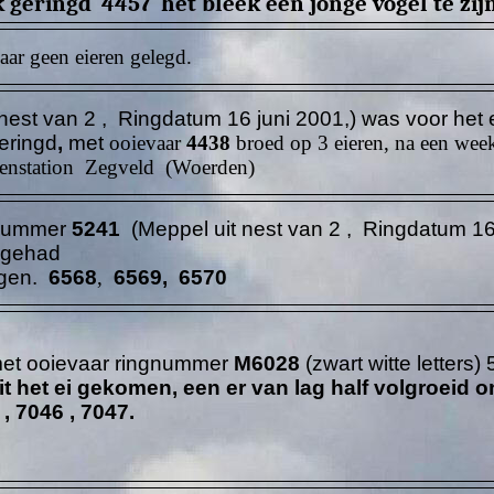
k geringd
4457
het bleek een jonge vogel te zijn 
aar geen eieren gelegd.
nest van 2 , Ringdatum 16 juni 2001,) was voor het 
eringd
,
met
ooievaar
4438
broed op 3 eieren, na een week
tenstation
Zegveld (Woerden)
gnummer
5241
(Meppel uit nest van 2 , Ringdatum 16
 gehad
ogen.
6568
,
6569, 6570
t ooievaar ringnummer
M6028
(zwart witte letters
uit het ei gekomen, een er van lag half volgroeid o
, 7046 , 7047.