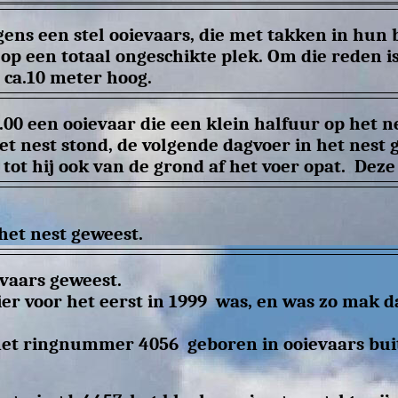
ens een stel ooievaars, die met takken in hun
 op een totaal ongeschikte plek. Om die reden 
ca.10 meter hoog.
0 een ooievaar die een klein halfuur op het ne
et nest stond, de volgende dagvoer in het nest 
tot hij ook van de grond af het voer opat. Deze 
 het nest geweest.
ievaars geweest.
ier voor het eerst in 1999 was, en was zo mak da
met ringnummer 4056 geboren in ooievaars buit