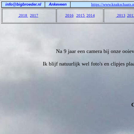
info@bigbroeder.nl
Ankeveen
https://www.knakschaats.n
2018
2017
2016
2015
2014
2013
201
Na 9 jaar een camera bij onze ooie
Ik blijf natuurlijk wel foto's en clipjes
C