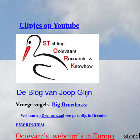
Clipjes op Youtube
De Blog van Joop Glijn
Vroege vogels
Big Broeder.tv
Welkom op
Droonessa.nl
een
paradijs in Drenthe
EIBERTSHIEM
Ooievaar`s webcam`s in Europa
storc