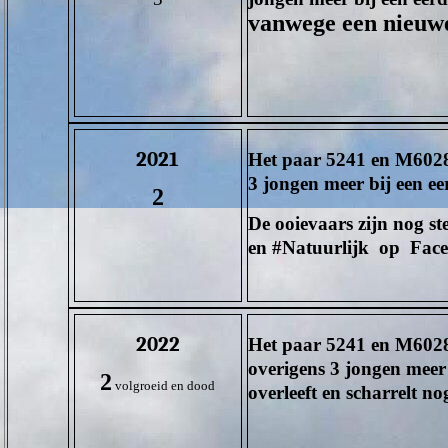
vanwege een nieuwe 
2021
Het paar
5241
en
M602
3 jongen meer bij een e
2
De ooievaars zijn nog st
en #Natuurlijk op 
2022
Het paar
5241
en
M602
overigens 3 jongen meer 
2
volgroeid en dood
overleeft en scharrelt n