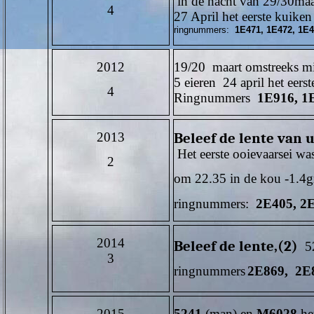
in de nacht van 29/30maa
4
27 April het eerste kuiken 
ringnummers:
1E471, 1E472, 1E
2012
19/20 maart omstreeks m
5 eieren 24 april het eer
4
Ringnummers
1E916, 1
2013
Beleef de lente van 
Het eerste ooievaarsei wa
2
om 22.35 in de kou -1.4gr
ringnummers:
2E405, 2
2014
Beleef de lente,(2)
52
3
ringnummers
2E869, 2E
2015
5241
(man) en
M6028
het