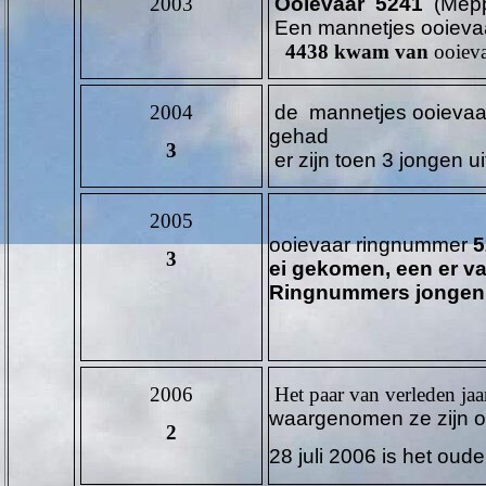
2003
Ooievaar 5241
(Meppe
Een
mannetjes ooieva
4438 kwam van
ooieva
2004
de
mannetjes
ooievaa
gehad
3
er zijn toen 3 jongen u
2005
ooievaar ringnummer
5
3
ei gekomen, een er va
Ringnummers jongen
2006
Het paar van verleden jaa
waargenomen ze zijn op
2
28 juli 2006 is het ou