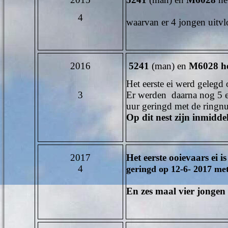
4
waarvan er 4 jongen uit
2016
5241
(man) en
M6028 he
Het eerste ei werd gelegd 
3
Er werden daarna nog 5 ei
uur geringd met de rin
Op dit nest zijn inmidd
2017
Het eerste ooievaars ei 
4
geringd op 12-6- 2017 me
En zes maal vier jongen 