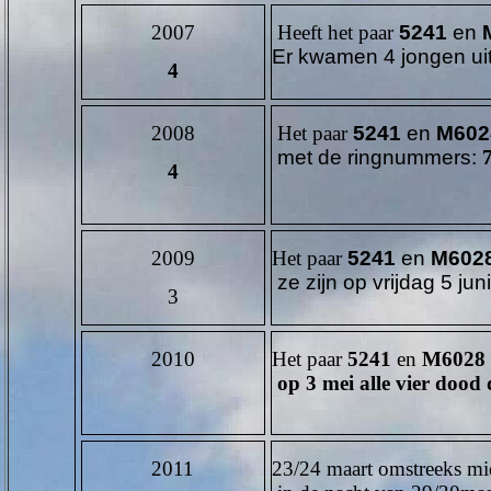
2007
Heeft het paar
5241
en
Er kwamen 4 jongen ui
4
2008
Het paar
5241
en
M602
met de ringnummers:
4
2009
Het paar
5241
en
M602
ze zijn op vrijdag 5 ju
3
2010
Het paar
5241
en
M6028
op 3 mei alle vier dood
2011
23/24 maart omstreeks mi