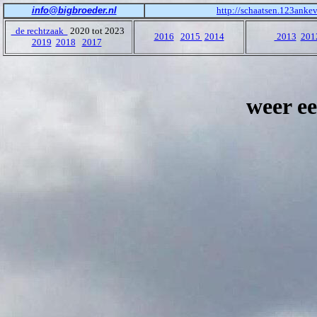
info@bigbroeder.nl
http://schaatsen.123ankev
de rechtzaak
2020 tot 2023
2016
2015
2014
2013
201
2019
2018
2017
weer ee