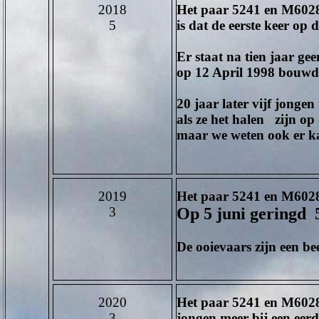
2018
Het paar 5241 en M6028 
5
is dat de eerste keer op d
Er staat na tien jaar g
op 12 April 1998 bouwd
20 jaar later vijf jong
als ze het halen zijn op
maar we weten ook er ka
2019
Het paar
5241
en
M602
3
Op 5 juni geringd
De ooievaars zijn een
2020
Het paar
5241
en
M602
3
jongen meer bij een eerd