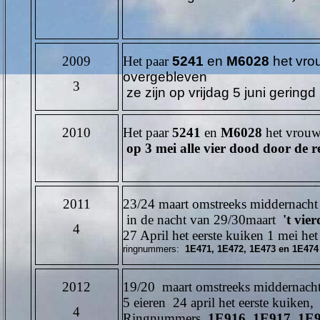
2009
Het paar
5241
en
M6028
het vro
overgebleven
3
ze zijn op vrijdag 5 juni gerin
2010
Het paar
5241
en
M6028
het vrouwt
op 3 mei alle vier dood door de 
2011
23/24 maart omstreeks middernacht
in de nacht van 29/30maart
't vier
4
27 April het eerste kuiken 1 mei het 
ringnummers:
1E471, 1E472, 1E473 en 1E474
2012
19/20 maart omstreeks middernach
5 eieren 24 april het eerste kuiken
4
Ringnummers
1E916, 1E917, 1E