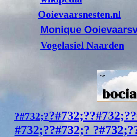
O
oievaarsnesten.nl
Monique Ooievaarsv
Vogelasiel Naarden
?#732;??#732;??
?#732;?
#732;??#732;? ?#732;?