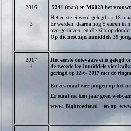
2016
5241
(man) en
M6028 het vrouwt
Het eerste ei werd gelegd op 18 maar
3
Er werden daarna nog 5 eieren in het
overgebleven, en die zijn op dond
Op dit nest zijn inmiddels 39 jon
2017
Het eerste ooievaars ei is gelegd 
4
de tweede leg inmiddels vier kuik
geringd op 12-6- 2017 met de ring
En zes maal vier jongen op het ne
Er staat na tien jaar geen webca
www. Bigbroeder.nl en op w