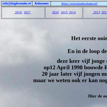
info@bigbroeder.nl
Ankeveen
https://www.knakschaats.nl/
2018
2017
2016
2015
2014
2013
201
Het eerste ooi
En in de loop de
deze keer vijf jonge
op12 April 1998 bouwde R
20 jaar later vijf jongen
maar we weten ook er kan nog 
H
ier de o