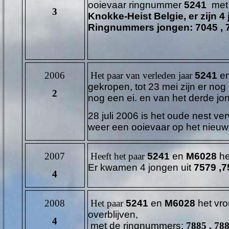
ooievaar ringnummer
5241
met 
3
Knokke-Heist Belgie, er zijn 4
Ringnummers jongen:
7045 , 
2006
Het paar van verleden jaar
5241
e
gekropen, tot 23 mei zijn er no
2
nog een ei. en van het derde jo
28 juli 2006 is het oude nest v
weer een ooievaar op het nieuw
2007
Heeft het paar
5241
en
M6028
he
Er kwamen 4 jongen uit
7579 ,7
4
2008
Het paar
5241
en
M6028
het vro
overblijven,
4
met de ringnummers:
7885 , 788