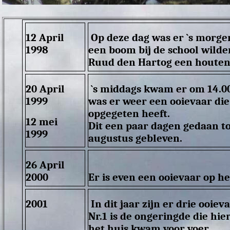
12 April
Op deze dag was er `s morgen
1998
een boom bij de school wilde
Ruud den Hartog een houten
20 April
`s middags kwam er om 14.00 
1999
was er weer een ooievaar die
opgegeten heeft.
12 mei
Dit een paar dagen gedaan tot
1999
augustus gebleven.
26 April
2000
Er is even een ooievaar op he
2001
In dit jaar zijn er drie ooiev
Nr.1 is de ongeringde die hie
het huis kwam voor voer.