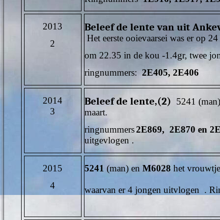
2013
Beleef de lente van uit Anke
Het eerste ooievaarsei was er op 24
2
om 22.35 in de kou -1.4gr, twee jon
ringnummers:
2E405, 2E406
2014
Beleef de lente,(2)
5241 (man) e
3
maart.
ringnummers
2E869, 2E870 en 2
uitgevlogen .
2015
5241
(man) en
M6028
het vrouwtje 
4
waarvan er 4 jongen uitvlogen . 