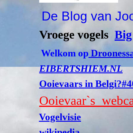
De Blog van Joo
Vroege vogels
Big
Welkom op
Droonessa
EIBERTSHIEM.NL
Ooievaars in Belgi?#4
Ooievaar`s webca
Vogelvisie
wikipedia