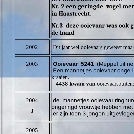
Nr. 2 een geringde vogel me
in Haastrecht.
Nr.3 deze ooievaar was ook 
de hand
2002
Dit jaar wel ooievaars geweest maar
2003
Ooievaar 5241
(Meppel uit nes
Een
mannetjes ooievaar onger
kraaien.
4438 kwam van
ooievaarsbuiten
2004
de
mannetjes
ooievaar ringn
ongeringd vrouwtje hebben met
3
er zijn toen 3 jongen uitgevlog
2005