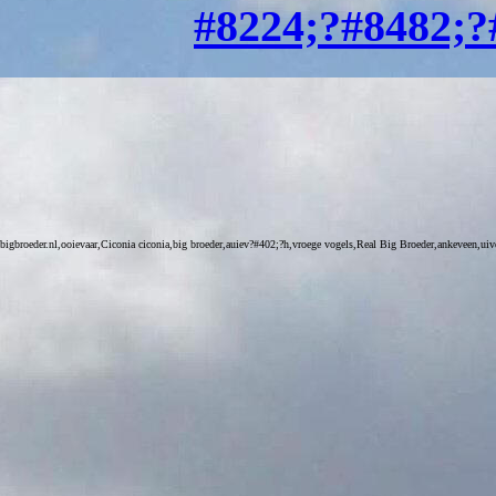
#8224;?#8482;?
bigbroeder.nl,ooievaar,Ciconia ciconia,big broeder,auiev?#402;?h,vroege vogels,Real Big Broeder,ankeveen,uiv