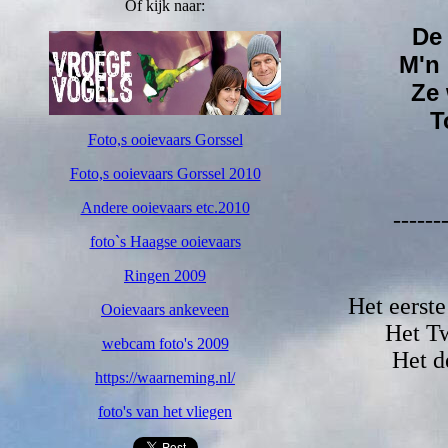
Of kijk naar:
De
M'n
Ze 
T
Foto,s ooievaars Gorssel
Foto,s ooievaars Gorssel 2010
Andere ooievaars etc.2010
------
foto`s Haagse ooievaars
Ringen 2009
Het eerste
Ooievaars ankeveen
Het Tw
webcam foto's 2009
Het d
https://waarneming.nl/
foto's van het vliegen