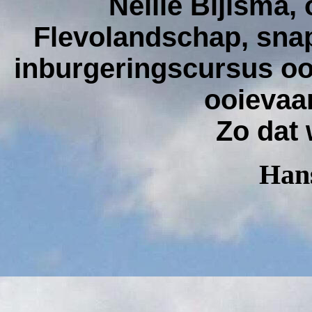
Nellie Bijlsma,
Flevolandschap, snap
inburgeringscursus ooie
ooievaar
Zo dat 
Hans