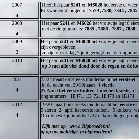
2007
Heeft het paar
5241
en
M6028
het eerste ei we
Er kwamen 4 jongen uit
7579 ,7580, 7844 , 7845
4
2008
Het paar
5241
en
M6028
het vrouwtje legt 6 eie
met de ringnummers:
7885 , 7886 , 7887 , 7888.
4
2009
Het paar
5241
en
M6028
het vrouwtje legt 5 eier
zijn overgebleven
3
ze zijn op vrijdag 5 juni geringd met de ringnumm
2010
Het paar
5241
en
M6028
het vrouwtje legt 5 eier
op 3 mei alle vier dood door de regen en de ko
2011
23/24 maart omstreeks middernacht het
eerste ei
in de nacht van 29/30maart
't vierde.
4
27 April het eerste kuiken 1 mei het laatste,
er 
ringnummers: 1E471, 1E472, 1E473 en 1E474
2012
19/20 maart omstreeks middernacht het
eerste ei
5 eieren 24 april het eerste kuiken, 5 kuikens w
4
Op dit nest zijn inmiddels 27 nakomelingen groot
Kijk mee op www. Bigbroeder.nl
of op uw mobieltje m.bigbro