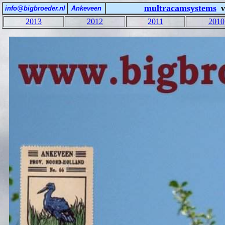
multracamsystems
info@bigbroeder.nl
Ankeveen
2013
2012
2011
2010