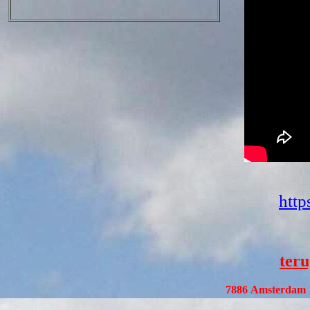
http
teru
7886
Amsterdam 