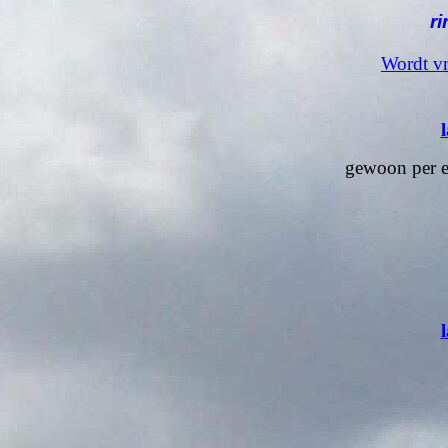
r
Wordt vr
gewoon per e