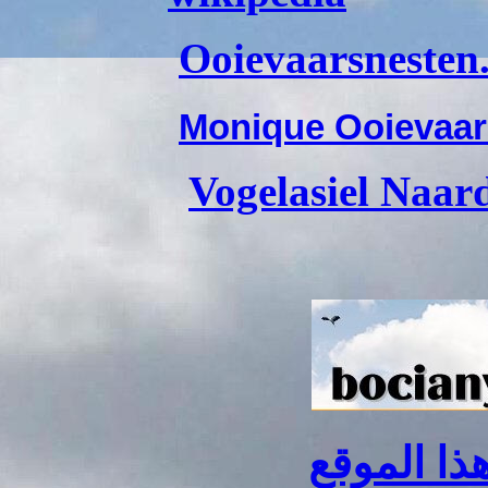
O
oievaarsnesten
Monique Ooievaar
Vogelasiel Naar
ذا الموقع