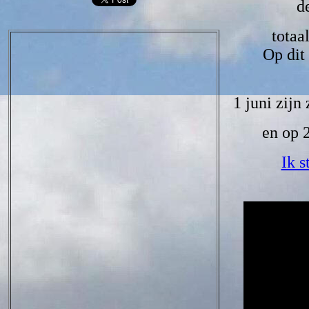
d
totaa
Op dit
1 juni zijn
en op 
Ik s