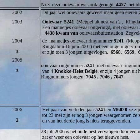
Nr.3 deze ooievaar was ook geringd
4457
het bl
2002
Dit jaar wel ooievaars geweest maar geen eieren 
2003
Ooievaar 5241
(Meppel uit nest van 2 , Ringda
Een
mannetjes ooievaar ongeringd
,
met
ooievaar
4438 kwam van
ooievaarsbuitenstation
Zegvel
2004
de
mannetjes
ooievaar ringnummer
5241
(Meppel
Ringdatum 16 juni 2001) met een ongeringd vrou
3
er zijn toen 3 jongen uitgevlogen.
6568
,
6569, 
2005
ooievaar ringnummer
5241
met ooievaar ringnu
3
van 4
Knokke-Heist België
, er zijn 4 jongen uit
Ringnummers jongen:
7045 , 7046 , 7047.
2006
Het paar van verleden jaar
5241
en
M6028
ze zi
tot 23 mei zijn er nog 3 jongen waargenomen ze z
2
en van het derde jong is niets teruggevonden.
28 juli 2006 is het oude nest vervangen door een 
zat er weer een ooievaar op het nieuwe nest.