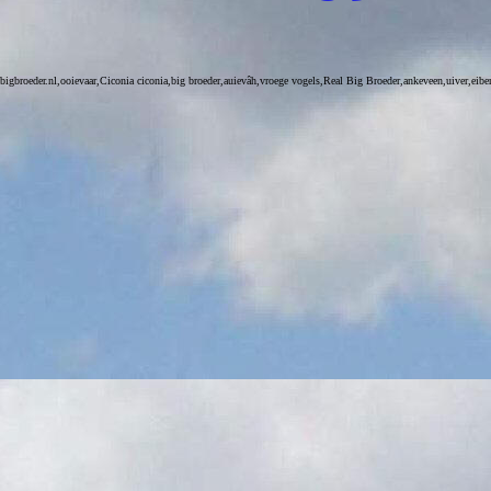
bigbroeder.nl,ooievaar,Ciconia ciconia,big broeder,auievâh,vroege vogels,Real Big Broeder,ankeveen,uiver,eib