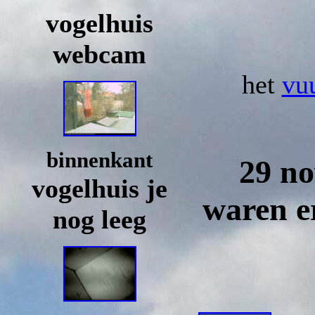
vogelhuis
webcam
het
vu
binnenkant
29 n
vogelhuis je
waren er
nog leeg