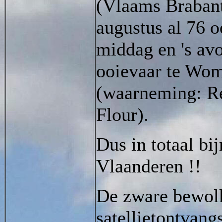
(Vlaams Brabant
augustus al 76 o
middag en 's av
ooievaar te Wo
(waarneming: R
Flour).
Dus in totaal bi
Vlaanderen !!
De zware bewolk
satellietontvang