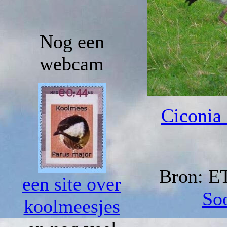
Nog een
webcam
Ciconia 
Bron: ET
een site over
So
koolmeesjes