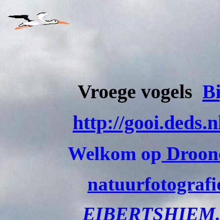
Vroege vogels
B
http://gooi.deds.
Welkom op
Droone
natuurfotografi
EIBERTSHIEM